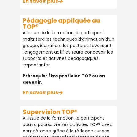
En savoir plus
En savoir plus
Pédagogie appliquée au
TOP®
Pédagogie appliquée au
A l’issue de la formation, le participant
TOP®
maîtrisera les techniques d’animation d’un
A l’issue de la formation, le participant
groupe, identifiera les postures favorisant
maîtrisera les techniques d’animation d’un
l’engagement actif et saura concevoir les
groupe, identifier les postures favorisant
supports et activités pédagogiques
l’engagement actif, concevoir supports et
impactantes.
activités pédagogiques impactantes.
Prérequis : Être praticien TOP ou en
Prérequis : Être praticien TOP ou en
devenir.
devenir.
En savoir plus
En savoir plus
Supervision TOP®
A l’issue de la formation, le participant
pourra poursuivre ses activités TOP® avec
compétence grâce à la réflexion sur ses