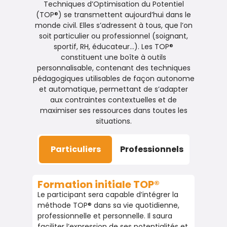
Techniques d’Optimisation du Potentiel
(TOP®) se transmettent aujourd’hui dans le
monde civil. Elles s’adressent à tous, que l’on
soit particulier ou professionnel (soignant,
sportif, RH, éducateur…). Les TOP®
constituent une boîte à outils
personnalisable, contenant des techniques
pédagogiques utilisables de façon autonome
et automatique, permettant de s’adapter
aux contraintes contextuelles et de
maximiser ses ressources dans toutes les
situations.
Particuliers
Professionnels
Formation initiale TOP®
Formation initiale TOP®
Le participant sera capable d’intégrer la
Le participant sera capable d’Intégrer la
méthode TOP® dans sa vie quotidienne,
méthode TOP® dans sa vie quotidienne,
professionnelle et personnelle. Il saura
professionnelle et personnelle, faciliter
faciliter l’expression de ses potentialités et
l’expression de ses potentialités et