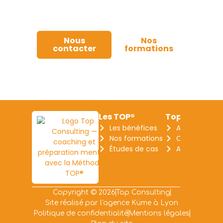
Contactez-nous pour planifier votre
formation !
Nous
Nos
contacter
formations
Les TOP®
Top Consulti
Les bénéfices
A propos
Nos formations
Contact
Études de cas
Actualités
Copyright © 2026
Top Consulting
Site réalisé par l'agence Küme à Lyon
Politique de confidentialité
Mentions légales