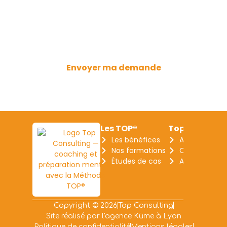
*Vos données ne seront utilisées qu’afin
de vous répondre et ne seront nullement
collectées ou distribuées pour d’autres
usages.
Envoyer ma demande
Les TOP®
Top Consulti
Les bénéfices
A propos
Nos formations
Contact
Études de cas
Actualités
Copyright © 2026
Top Consulting
Site réalisé par l'agence Küme à Lyon
Politique de confidentialité
Mentions légales