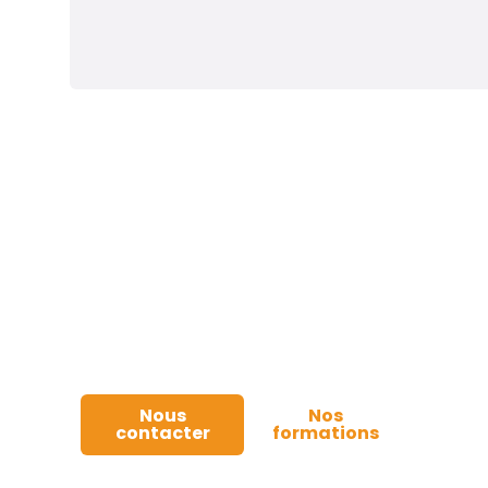
Techniques
d’optimisation du
potentiel
Découvrez comment les TOP peuvent
transformer votre quotidien et votre
performance.
Contactez-nous pour planifier votre
formation !
Nous
Nos
contacter
formations